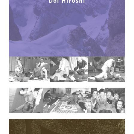
Doï Hiroshi
aperçu ou Vue, de notre vraie
nature, de ce quelque chose dont
la vision nous est depuis
longtemps perdue dans
l’agitation affairée de notre
vie… »
Patrice Gros