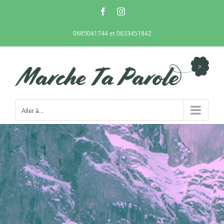
Passer
Facebook
Instagram
au
contenu
0685041744 et 0633451842
Aller à...