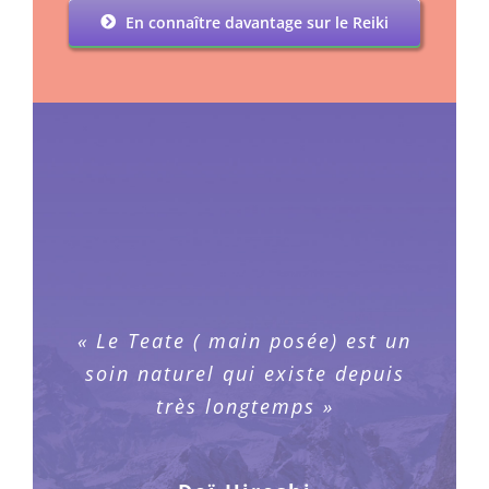
En connaître davantage sur le Reiki
« Le Teate ( main posée) est un
« Dans le silence et l’état de la
soin naturel qui existe depuis
méditation, nous découvrons
cette pure conscience claire au
très longtemps »
delà de notre « esprit pensant
ordinaire ». Nous avons un