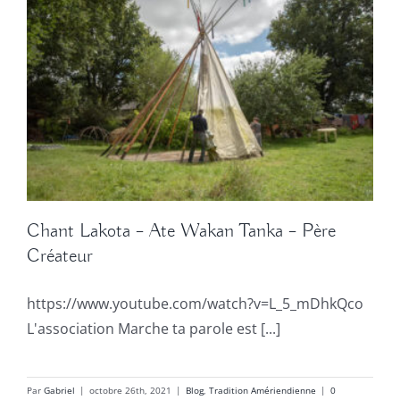
Chant Lakota – Ate Wakan Tanka – Père
Créateur
https://www.youtube.com/watch?v=L_5_mDhkQco
L'association Marche ta parole est [...]
Par
Gabriel
|
octobre 26th, 2021
|
Blog
,
Tradition Amériendienne
|
0