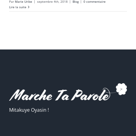
Par
Marie Uribe
|
septembre 4th, 2018
|
Blog
|
0 commentaire
Lire la suite
Mitakuye Oyasin !