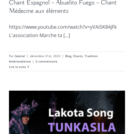
Chant Espagnol – Abuelito Fuego – Chant
Médecine aux éléments
https://www.youtube.com/watch?v=yVAi5K84jFk
L'association Marche ta [...]
Par
Gabriel
|
décembre 31st, 2023
|
Blog
,
Chants
,
Tradition
Amériendienne
|
0 commentaire
Lire la suite