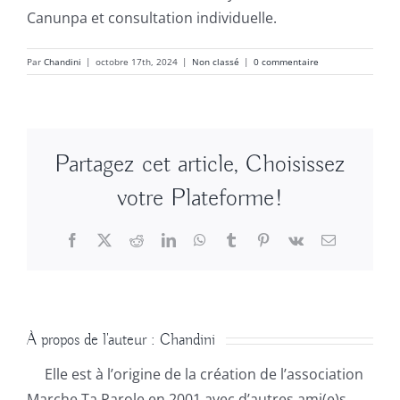
Canunpa et consultation individuelle.
Par
Chandini
|
octobre 17th, 2024
|
Non classé
|
0 commentaire
Partagez cet article, Choisissez
votre Plateforme!
Facebook
X
Reddit
LinkedIn
WhatsApp
Tumblr
Pinterest
Vk
Email
À propos de l'auteur :
Chandini
Elle est à l’origine de la création de l’association
Marche Ta Parole en 2001 avec d’autres ami(e)s