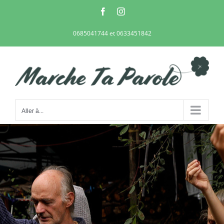
Passer
Facebook
Instagram
au
contenu
0685041744 et 0633451842
Aller à...